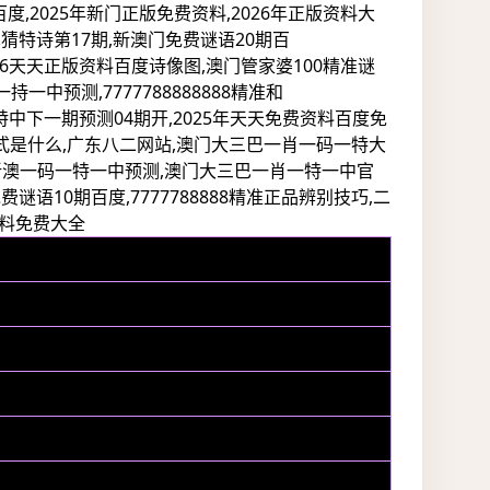
百度,2025年新门正版免费资料,2026年正版资料大
州传真猜特诗第17期,新澳门免费谜语20期百
语,2026天天正版资料百度诗像图,澳门管家婆100精准谜
持一中预测,7777788888888精准和
特中下一期预测04期开,2025年天天免费资料百度免
准确更新方式是什么,广东八二网站,澳门大三巴一肖一码一特大
司,新澳一码一特一中预测,澳门大三巴一肖一特一中官
谜语10期百度,7777788888精准正品辨别技巧,二
资料免费大全