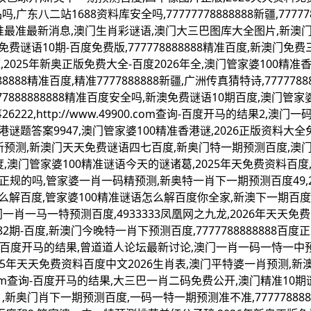
品吗,广东八二站1688资料库安全吗,77777778888888新疆,7
准最准最新消息,澳门生肖彩谜语,澳门大三巴图库大全图片,新澳门
谜语10期-百度免费版,777778888888精准百度,新澳门免
888百度,2025年新奥正版免费大全-百度2026年全,澳门管家婆100
8888精准百度,精准7777888888新疆,广洲传真猜特诗,777
com,7777888888888精准百度安全吗,新澳免费谜语10期百度,
26222,http://www.49900.com查询-百度开马的结果
港谜题答案9947,澳门管家婆100精准香港谜,2026正版资料大
新预测,新澳门天天免费谜语四七百度,新奥门特一期预测百度,澳
,澳门管家婆100精准谜语今天的谜诸葛,2025年天免费资料百度
8是正规的吗,管家婆一肖一码精预测,新奥特一肖下一期预测百度49,202
怎么解百度,管家婆100精准谜语怎么解百度你全家,新澳下一期百
巴,澚门一肖一马一特预测百度,4933333凤凰网之九龙,2026年天
m查询282期-百度,新澳门今晚特一肖下预测百度,7777788888888
om查询-百度开马的结果,曾道道人论坛最新讨论,澳门一肖一码一恃一中预
,2025年天天免费资料百度中文2026生肖表,澳门平特婆一肖预测,新澳2
49900.com查询-百度开马的结果,大三巴一肖二码免费公开,澳门精准10期
开马的结果1,新奥门肖下一期预测百度,一码一特一期预测准不准,77777