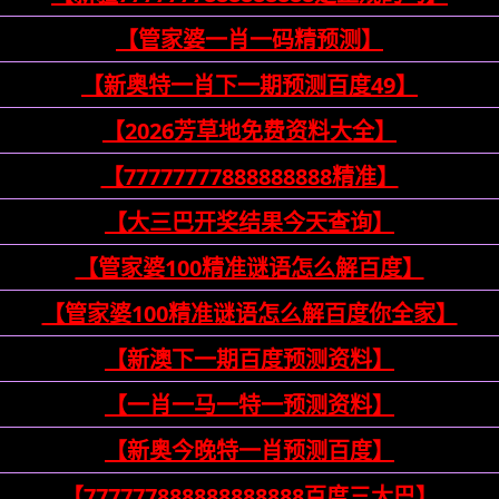
【管家婆一肖一码精预测】
【新奥特一肖下一期预测百度49】
【2026芳草地免费资料大全】
【77777777888888888精准】
【大三巴开奖结果今天查询】
【管家婆100精准谜语怎么解百度】
【管家婆100精准谜语怎么解百度你全家】
【新澳下一期百度预测资料】
【一肖一马一特一预测资料】
【新奥今晚特一肖预测百度】
【777777888888888888百度三大巴】