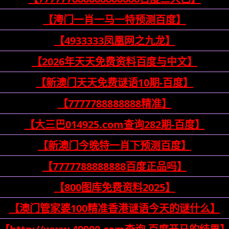
【澚门一肖一马一特预测百度】
【4933333凤凰网之九龙】
【2026年天天免费资料百度与中文】
【新澳门天天免费谜语10期-百度】
【7777788888888精准】
【大三巴014925.com查询282期-百度】
【新澳门今晚特一肖下预测百度】
【7777788888888百度正品吗】
【800图库免费资料2025】
【澳门管家婆100精准香港谜语今天的谜什么】