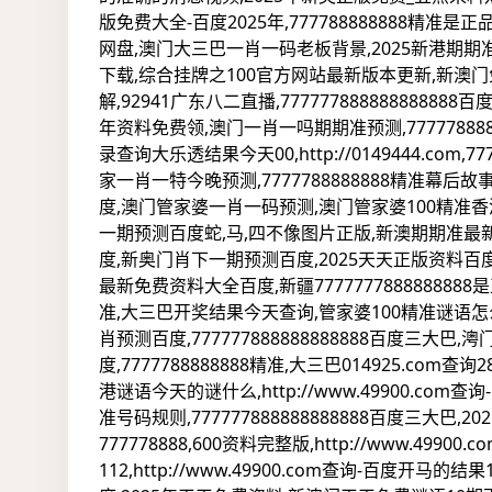
版免费大全-百度2025年,777788888888精准是正
网盘,澳门大三巴一肖一码老板背景,2025新港期期
下载,综合挂牌之100官方网站最新版本更新,新澳门免费
解,92941广东八二直播,777777888888888
年资料免费领,澳门一肖一吗期期准预测,777778888
录查询大乐透结果今天00,http://0149444.
家一肖一特今晚预测,7777788888888精准幕后故事
度,澳门管家婆一肖一码预测,澳门管家婆100精准香
一期预测百度蛇,马,四不像图片正版,新澳期期准最
度,新奥门肖下一期预测百度,2025天天正版资料百度
最新免费资料大全百度,新疆777777788888888
准,大三巴开奖结果今天查询,管家婆100精准谜语
肖预测百度,777777888888888888百度三大
度,7777788888888精准,大三巴014925.co
港谜语今天的谜什么,http://www.49900.c
准号码规则,777777888888888888百度三大巴
777778888,600资料完整版,http://www.
112,http://www.49900.com查询-百度