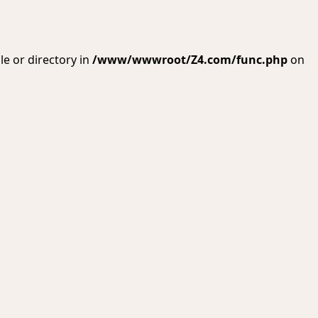
le or directory in
/www/wwwroot/Z4.com/func.php
on