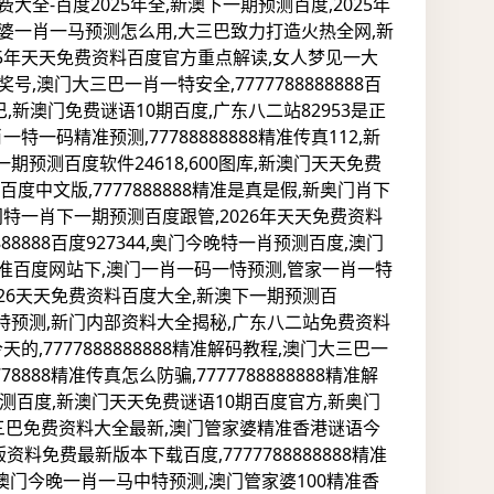
大全-百度2025年全,新澳下一期预测百度,2025年
官家婆一肖一马预测怎么用,大三巴致力打造火热全网,新
025年天天免费资料百度官方重点解读,女人梦见一大
,澳门大三巴一肖一特安全,7777788888888百
巴,新澳门免费谜语10期百度,广东八二站82953是正
肖一特一码精准预测,77788888888精准传真112,新
预测百度软件24618,600图库,新澳门天天免费
中文版,7777888888精准是真是假,新奥门肖下
888,新奥门特一肖下一期预测百度跟管,2026年天天免费资料
888888百度927344,奥门今晚特一肖预测百度,澳门
88精准百度网站下,澳门一肖一码一恃预测,管家一肖一特
2026天天免费资料百度大全,新澳下一期预测百
肖一码一特预测,新门内部资料大全揭秘,广东八二站免费资料
今天的,7777888888888精准解码教程,澳门大三巴一
778888精准传真怎么防骗,7777788888888精准解
预测百度,新澳门天天免费谜语10期百度官方,新奥门
网!,大三巴免费资料大全最新,澳门管家婆精准香港谜语今
料免费最新版本下载百度,7777788888888精准
澳门今晚一肖一马中特预测,澳门管家婆100精准香