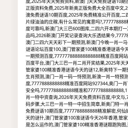
度,2025年天天免费资料,新澳门天天免费谜语10期
正版资料免费,2025年新奥正版免费大全百度中文,
澳免费谜语10期百度,2025年免费精准公开百度,
片绿油油的庄稼,有什么常见的寓意吗?,77777888
度可靠吗,新澳门大三巴600图库,二四六开本期打一准确
品吗,2026新澳门开奖记录查询大乐透结果今,7777888
澳门二四六天天彩下一期预测,新澳门今晚一肖一马一特
谜语论坛百度100,澳门管家婆100精准香港谜语今天
一期预测百度,777777888888888888精准百度网站
百度平台,澳门大三巴一肖二肖开奖结果,2025年天天免费资
管家婆100精准香港谜语今天的谜12,新奥特下一期预
生肖预测,澳门一肖一码一恃预测,新澳一肖一特预测31
度,7777888888888精准百度网站927344,
安全吗,7777788888888精准和7777788888
肖一特中资查询,2026年天天免费资料百度,中文与,777777
码步骤,大三巴一肖一特一中招生简章,新奥门特一肖下
免费谜语10期百度,7777788888888精准解密
天的谜什,澳门管家婆100准谜语今天26年香港,管家
是怎么运作的,澳门管家婆100精准香港谜题跑狗图