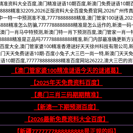
25年最精准资料大全百度,澳门精准谜语10期百度,新澳门免费谜语10期
888888精准32209,2026正版资料大全百度免费官网,2026广
,一肖一中一特一中预测准不准,77778888888精准,澳门管家100谜
8888精准怎么防骗,7777788888888精准是怎么运作的,新澳一码一
百度,新澳门一肖马中特预测,新澳门特一肖下预测百度,澳门管家一肖一
77888888888精准是正品吗777788888888精准,新门内部最
资料免费百度大全,澳门管家婆100精准香港谜好天天徐州科技有限公
,新澳门天天免费谜语10期-百度小兔子,大三巴一尚一特,新澳门天天免费
期百度,7777788888888精准百度网站26222,澳大三巴的
【澳门管家婆100精准谜语今天的谜诸葛】
【2025年天免费资料百度】
【奥门三肖三码期期精准】
【新澳一下期预测百度】
【2026最新免费资料大全百度】
【新疆7777777888888888是正规的吗】