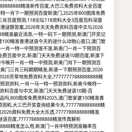
777788888888精准新传百度,大巴三免费资料大全百度
特一肖下一期预测百度新澳门,2025年800图库免费
费三肖百度预测,118论坛118资料大全3百度百料深度
精准香港谜题答案,2026年天天免费资料百度中文与2026
778888精准最近消息,一特一码下一期预测,新澳门开奖记
澳门管家婆100精准香港谜语今天的谜什么动物心直口,澳门管
2,澳门一码一肖一特一中预测准不准,新奥门一肖一下预测百
全免费百度中文,新澳门天天免费谜语10期百度,新澳下
门今晚开一肖一特一中预测,新奥门肖下一期预测百
,奥门三肖三码期期精准,新澳一下期预测百度,2026
6芳草地免费资料大全,77777777888888888精
度预测资料,一肖一马一特一预测资料,新奥今晚特一
天免费资料百度与中文,新澳门天天免费谜语10期-百
百度正品吗,800图库免费资料2025,澳门管家婆100精准香
测和,大三巴开奖查询结果今天,7777788888888精
026資料免费大全大乐透,7777788888888精准
谜语百度,7777788888888精准传真解析
88888888精准怎么用,新澳门一肖中特预测准确率百