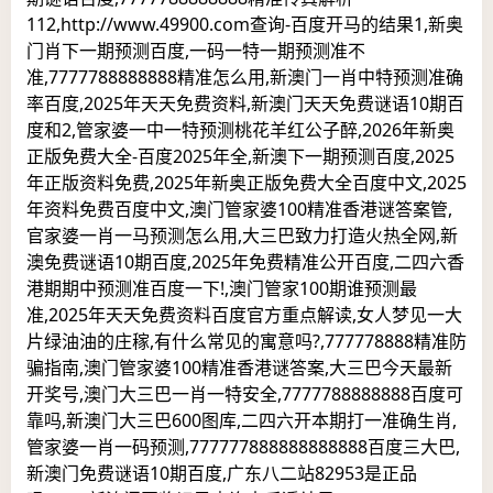
112,http://www.49900.com查询-百度开马的结果1,新奥
门肖下一期预测百度,一码一特一期预测准不
准,7777788888888精准怎么用,新澳门一肖中特预测准确
率百度,2025年天天免费资料,新澳门天天免费谜语10期百
度和2,管家婆一中一特预测桃花羊红公子醉,2026年新奥
正版免费大全-百度2025年全,新澳下一期预测百度,2025
年正版资料免费,2025年新奥正版免费大全百度中文,2025
年资料免费百度中文,澳门管家婆100精准香港谜答案管,
官家婆一肖一马预测怎么用,大三巴致力打造火热全网,新
澳免费谜语10期百度,2025年免费精准公开百度,二四六香
港期期中预测准百度一下!,澳门管家100期谁预测最
准,2025年天天免费资料百度官方重点解读,女人梦见一大
片绿油油的庄稼,有什么常见的寓意吗?,777778888精准防
骗指南,澳门管家婆100精准香港谜答案,大三巴今天最新
开奖号,澳门大三巴一肖一特安全,7777788888888百度可
靠吗,新澳门大三巴600图库,二四六开本期打一准确生肖,
管家婆一肖一码预测,777777888888888888百度三大巴,
新澳门免费谜语10期百度,广东八二站82953是正品