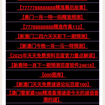
【7777788888888精准幕后故事】
【奥门一肖一特一码精准预测】
【77788888888精准传真112】
【新澳门二四六天天彩下一期预测】
【新澳门今晚一肖一马一特预测】
【2025年天天免费资料百度官力重点解读】
【新奥特一肖下一期预测百度软件24618】
【600图库】
【新澳门天天免费谜语论坛百度100】
【澳门管家婆100精准香港谜语今天的谜语香
港的谜】