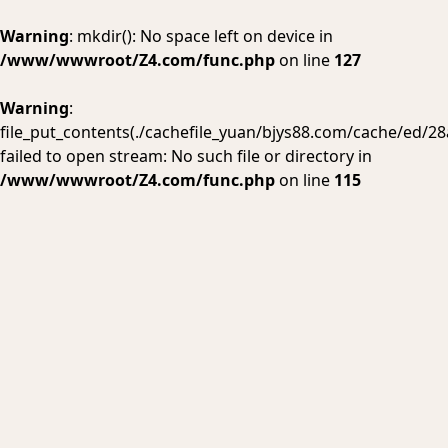
Warning
: mkdir(): No space left on device in
/www/wwwroot/Z4.com/func.php
on line
127
Warning
:
file_put_contents(./cachefile_yuan/bjys88.com/cache/ed/28
failed to open stream: No such file or directory in
/www/wwwroot/Z4.com/func.php
on line
115