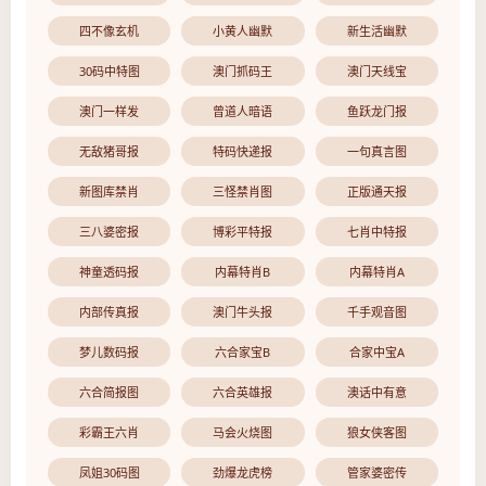
四不像玄机
小黄人幽默
新生活幽默
30码中特图
澳门抓码王
澳门天线宝
澳门一样发
曾道人暗语
鱼跃龙门报
无敌猪哥报
特码快递报
一句真言图
新图库禁肖
三怪禁肖图
正版通天报
三八婆密报
博彩平特报
七肖中特报
神童透码报
内幕特肖B
内幕特肖A
内部传真报
澳门牛头报
千手观音图
梦儿数码报
六合家宝B
合家中宝A
六合简报图
六合英雄报
澳话中有意
彩霸王六肖
马会火烧图
狼女侠客图
凤姐30码图
劲爆龙虎榜
管家婆密传