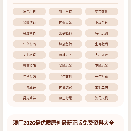
波色生肖
猜生肖诗
葡京赌侠
另赌侠诗
内输尽光
正版禁肖
另版禁肖
澳欲钱料
特码总纲
什么特码
脑筋急转
生肖歇后
天书四肖
赌神五字
大小大双
财富特码
另输尽光
正输尽光
生肖特码
半句玄机
一句梅花
正先锋诗
内部透密
玄机二句
另先锋诗
赌王七尾
澳门天机
澳门2026最优质原创最新正版免费资料大全