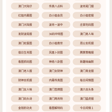
澳门大陆仔
传真八点料
波肖尾门报
红姐内幕图
白小姐会员
白小姐密报
澳门大陆报
波肖一波中
庄家吃码图
发财波局报
36码中特图
澳门男人味
澳门蛇蛋图
白小姐救世
周公玄机报
值日生肖图
凤凰卜封图
腾算策略报
看图抓码图
神奇八卦图
新趣味幽默
澳门老人报
澳门女财神
澳门青龙报
财神玄机报
内幕传真图
每日闲情图
澳门女人味
澳门签牌图
澳六合头条
澳门码头诗
澳门两肖特
澳门猛虎报
金钱豹功夫
看图解特码
今日闲情１