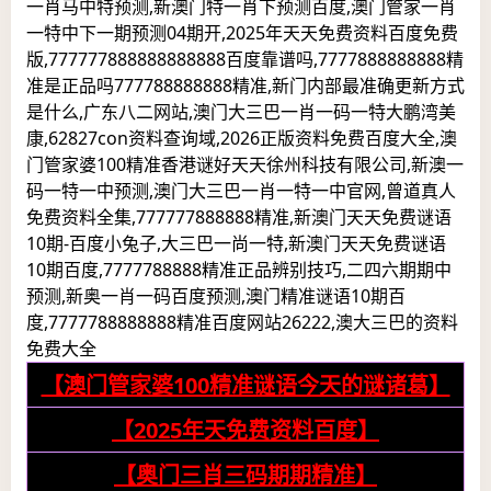
一肖马中特预测,新澳门特一肖下预测百度,澳门管家一肖
一特中下一期预测04期开,2025年天天免费资料百度免费
版,777777888888888888百度靠谱吗,7777888888888精
准是正品吗777788888888精准,新门内部最准确更新方式
是什么,广东八二网站,澳门大三巴一肖一码一特大鹏湾美
康,62827con资料查询域,2026正版资料免费百度大全,澳
门管家婆100精准香港谜好天天徐州科技有限公司,新澳一
码一特一中预测,澳门大三巴一肖一特一中官网,曾道真人
免费资料全集,777777888888精准,新澳门天天免费谜语
10期-百度小兔子,大三巴一尚一特,新澳门天天免费谜语
10期百度,7777788888精准正品辨别技巧,二四六期期中
预测,新奥一肖一码百度预测,澳门精准谜语10期百
度,7777788888888精准百度网站26222,澳大三巴的资料
免费大全
【澳门管家婆100精准谜语今天的谜诸葛】
【2025年天免费资料百度】
【奥门三肖三码期期精准】