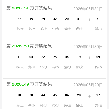
第
2026151
期开奖结果
2026年05月31日
+
27
15
29
42
20
41
31
龙/金
龙/水
虎/土
牛/金
猪/土
虎/火
鼠/水
第
2026150
期开奖结果
2026年05月30日
+
11
04
22
25
44
19
09
猴/火
兔/金
鸡/水
马/木
猪/水
鼠/火
狗/木
第
2026149
期开奖结果
2026年05月29日
+
28
30
44
45
04
20
27
兔/土
牛/水
猪/水
狗/水
兔/金
猪/土
龙/金