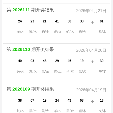
第
2026111
期开奖结果
2026年04月21日
+
24
23
21
41
38
33
01
羊/木
猴/水
狗/土
虎/火
蛇/木
狗/火
马/水
第
2026110
期开奖结果
2026年04月20日
+
40
03
43
29
45
19
30
兔/火
龙/火
鼠/金
虎/土
狗/水
鼠/火
牛/水
第
2026109
期开奖结果
2026年04月19日
+
38
07
19
24
43
08
16
蛇/木
鼠/土
鼠/火
羊/木
鼠/金
猪/木
兔/木