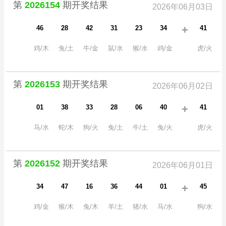
第
2026154
期开奖结果
2026年06月03日
+
46
28
42
31
23
34
41
鸡/木
兔/土
牛/金
鼠/水
猴/水
鸡/金
虎/火
第
2026153
期开奖结果
2026年06月02日
+
01
38
33
28
06
40
41
马/水
蛇/木
狗/火
兔/土
牛/土
兔/火
虎/火
第
2026152
期开奖结果
2026年06月01日
+
34
47
16
36
44
01
45
鸡/金
猴/木
兔/木
羊/土
猪/水
马/水
狗/水