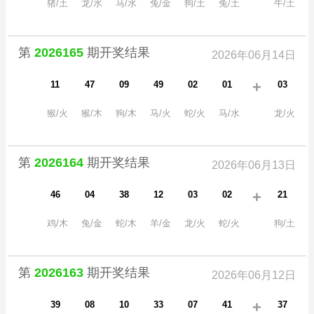
猪/土
龙/水
马/水
兔/金
狗/土
兔/土
牛/土
第
2026165
期开奖结果
2026年06月14日
+
11
47
09
49
02
01
03
猴/火
猴/木
狗/木
马/火
蛇/火
马/水
龙/火
第
2026164
期开奖结果
2026年06月13日
+
46
04
38
12
03
02
21
鸡/木
兔/金
蛇/木
羊/金
龙/火
蛇/火
狗/土
第
2026163
期开奖结果
2026年06月12日
+
39
08
10
33
07
41
37