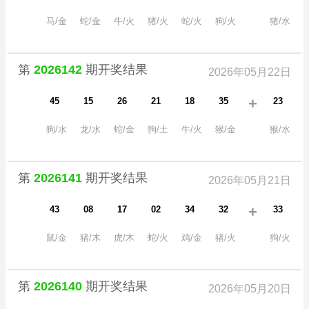
马/金
蛇/金
牛/火
猪/火
蛇/火
狗/火
猪/水
第
2026142
期开奖结果
2026年05月22日
+
45
15
26
21
18
35
23
狗/水
龙/水
蛇/金
狗/土
牛/火
猴/金
猴/水
第
2026141
期开奖结果
2026年05月21日
+
43
08
17
02
34
32
33
鼠/金
猪/木
虎/木
蛇/火
鸡/金
猪/火
狗/火
第
2026140
期开奖结果
2026年05月20日