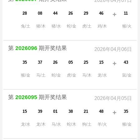
2026年04月07日
+
28
08
44
26
29
46
11
兔/土
猪/木
猪/水
蛇/金
虎/土
鸡/木
猴/火
第
2026096
期开奖结果
2026年04月06日
+
35
37
26
05
25
15
43
猴/金
马/土
蛇/金
虎/金
马/木
龙/水
鼠/金
第
2026095
期开奖结果
2026年04月05日
+
15
39
01
38
21
48
35
龙/水
龙/木
马/水
蛇/木
狗/土
羊/火
猴/金