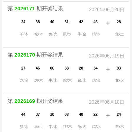
第
2026171
期开奖结果
2026年06月20日
+
24
38
40
31
42
46
28
羊/木
蛇/木
兔/火
鼠/水
牛/金
鸡/木
兔/土
第
2026170
期开奖结果
2026年06月19日
+
27
46
06
38
20
34
03
龙/金
鸡/木
牛/土
蛇/木
猪/土
鸡/金
龙/火
第
2026169
期开奖结果
2026年06月18日
+
44
37
30
08
40
22
24
猪/水
马/土
牛/水
猪/木
兔/火
鸡/水
羊/木