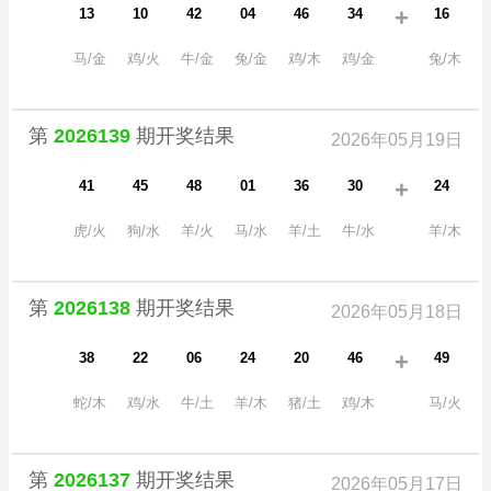
+
13
10
42
04
46
34
16
马/金
鸡/火
牛/金
兔/金
鸡/木
鸡/金
兔/木
第
2026139
期开奖结果
2026年05月19日
+
41
45
48
01
36
30
24
虎/火
狗/水
羊/火
马/水
羊/土
牛/水
羊/木
第
2026138
期开奖结果
2026年05月18日
+
38
22
06
24
20
46
49
蛇/木
鸡/水
牛/土
羊/木
猪/土
鸡/木
马/火
第
2026137
期开奖结果
2026年05月17日