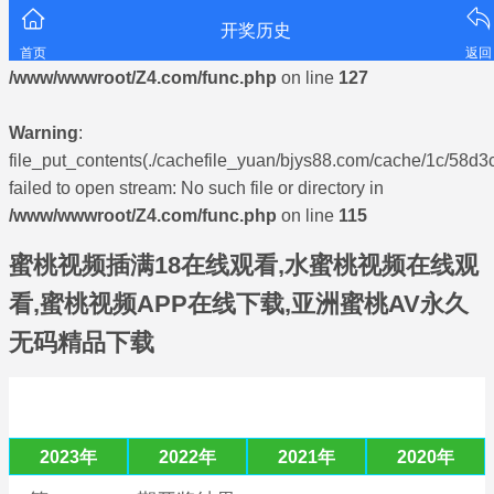
开奖历史
Warning
: mkdir(): No space left on device in
首页
返回
/www/wwwroot/Z4.com/func.php
on line
127
Warning
:
file_put_contents(./cachefile_yuan/bjys88.com/cache/1c/58d3c
failed to open stream: No such file or directory in
/www/wwwroot/Z4.com/func.php
on line
115
蜜桃视频插满18在线观看,水蜜桃视频在线观
看,蜜桃视频APP在线下载,亚洲蜜桃AV永久
无码精品下载
2023年
2022年
2021年
2020年