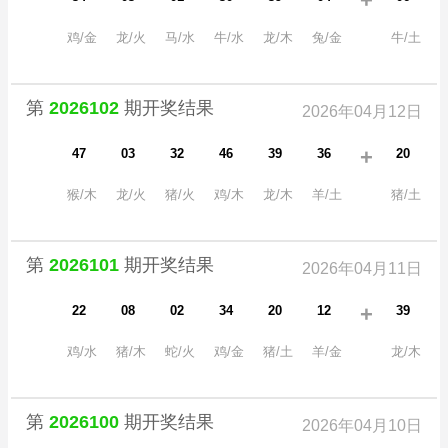
+
鸡/金
龙/火
马/水
牛/水
龙/木
兔/金
牛/土
第
2026102
期开奖结果
2026年04月12日
+
47
03
32
46
39
36
20
猴/木
龙/火
猪/火
鸡/木
龙/木
羊/土
猪/土
第
2026101
期开奖结果
2026年04月11日
+
22
08
02
34
20
12
39
鸡/水
猪/木
蛇/火
鸡/金
猪/土
羊/金
龙/木
第
2026100
期开奖结果
2026年04月10日