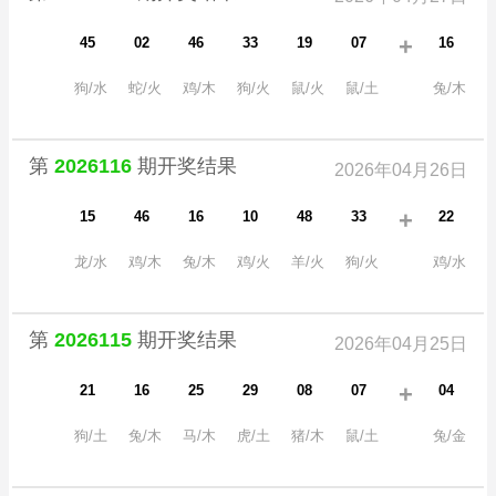
+
45
02
46
33
19
07
16
狗/水
蛇/火
鸡/木
狗/火
鼠/火
鼠/土
兔/木
第
2026116
期开奖结果
2026年04月26日
+
15
46
16
10
48
33
22
龙/水
鸡/木
兔/木
鸡/火
羊/火
狗/火
鸡/水
第
2026115
期开奖结果
2026年04月25日
+
21
16
25
29
08
07
04
狗/土
兔/木
马/木
虎/土
猪/木
鼠/土
兔/金