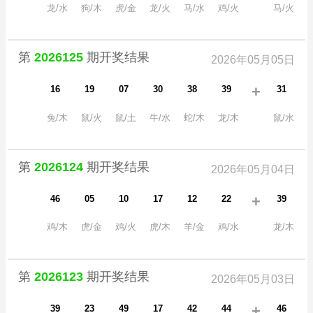
龙/水
狗/木
虎/金
龙/火
马/水
鸡/火
马/火
第
2026125
期开奖结果
2026年05月05日
+
16
19
07
30
38
39
31
兔/木
鼠/火
鼠/土
牛/水
蛇/木
龙/木
鼠/水
第
2026124
期开奖结果
2026年05月04日
+
46
05
10
17
12
22
39
鸡/木
虎/金
鸡/火
虎/木
羊/金
鸡/水
龙/木
第
2026123
期开奖结果
2026年05月03日
+
39
23
49
17
42
44
46