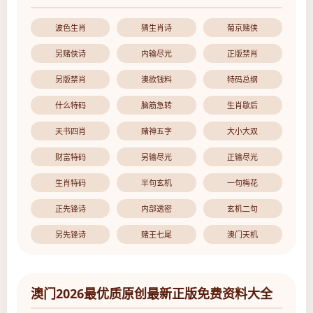
波色生肖
猜生肖诗
葡京赌侠
另赌侠诗
内输尽光
正版禁肖
另版禁肖
澳欲钱料
特码总纲
什么特码
脑筋急转
生肖歇后
天书四肖
赌神五字
大小大双
财富特码
另输尽光
正输尽光
生肖特码
半句玄机
一句梅花
正先锋诗
内部透密
玄机二句
另先锋诗
赌王七尾
澳门天机
澳门2026最优质原创最新正版免费资料大全