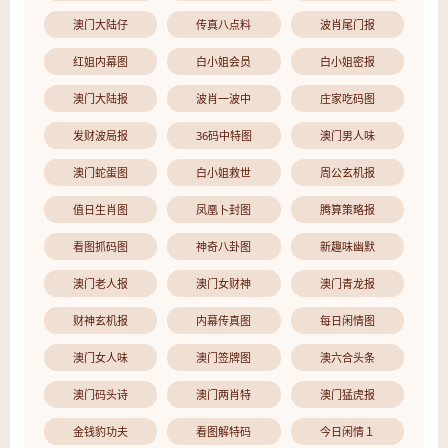
澳门大陆仔
传真八点料
波肖尾门报
红姐内幕图
白小姐会员
白小姐密报
澳门大陆报
波肖一波中
庄家吃码图
发财波局报
36码中特图
澳门男人味
澳门蛇蛋图
白小姐救世
周公玄机报
值日生肖图
凤凰卜封图
腾算策略报
看图抓码图
神奇八卦图
新趣味幽默
澳门老人报
澳门女财神
澳门青龙报
财神玄机报
内幕传真图
每日闲情图
澳门女人味
澳门签牌图
澳六合头条
澳门码头诗
澳门两肖特
澳门猛虎报
金钱豹功夫
看图解特码
今日闲情１