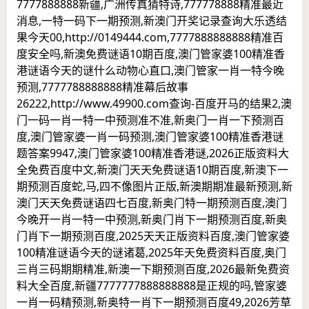
7777888888新疆,广洲传真猜特诗,777778888精准最近
消息,一特一码下一期预测,新澳门开奖记录查询大乐透结
果今天00,http://0149444.com,7777888888888精准百
度安全吗,新澳免费谜语10期百度,澳门管家婆100精准香
港谜语今天的谜什么动物心直口,澳门管家一肖一特今晚
预测,7777788888888精准幕后故事
26222,http://www.49900.com查询-百度开马的结果2,澳
门一码一肖一特一中预测准不准,新奥门一肖一下预测百
度,澳门管家婆一肖一码预测,澳门管家婆100精准香港谜
题答案9947,澳门管家婆100精准香港谜,2026正版资料大
全免费百度中文,新澳门天天免费谜语10期百度,新澳下一
期预测百度蛇,马,四不像图片正版,新澳期期准最新预测,新
澳门天天免费谜语四七百度,新奥门特一期预测百度,澳门
今晚开一肖一特一中预测,新奥门肖下一期预测百度,新奥
门肖下一期预测百度,2025天天正版资料百度,澳门管家婆
100精准谜语今天的谜诸葛,2025年天免费资料百度,奥门
三肖三码期期精准,新澳一下期预测百度,2026最新免费资
料大全百度,新疆7777777888888888是正规的吗,管家婆
一肖一码精预测,新奥特一肖下一期预测百度49,2026芳草