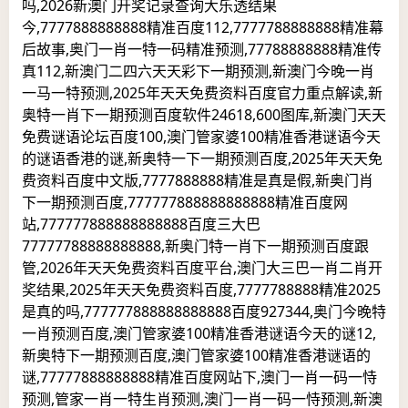
吗,2026新澳门开奖记录查询大乐透结果
今,7777888888888精准百度112,7777788888888精准幕
后故事,奥门一肖一特一码精准预测,77788888888精准传
真112,新澳门二四六天天彩下一期预测,新澳门今晚一肖
一马一特预测,2025年天天免费资料百度官力重点解读,新
奥特一肖下一期预测百度软件24618,600图库,新澳门天天
免费谜语论坛百度100,澳门管家婆100精准香港谜语今天
的谜语香港的谜,新奥特一下一期预测百度,2025年天天免
费资料百度中文版,7777888888精准是真是假,新奥门肖
下一期预测百度,777777888888888888精准百度网
站,777777888888888888百度三大巴
77777788888888888,新奥门特一肖下一期预测百度跟
管,2026年天天免费资料百度平台,澳门大三巴一肖二肖开
奖结果,2025年天天免费资料百度,7777788888精准2025
是真的吗,777777888888888888百度927344,奥门今晚特
一肖预测百度,澳门管家婆100精准香港谜语今天的谜12,
新奥特下一期预测百度,澳门管家婆100精准香港谜语的
谜,77777888888888精准百度网站下,澳门一肖一码一恃
预测,管家一肖一特生肖预测,澳门一肖一码一恃预测,新澳