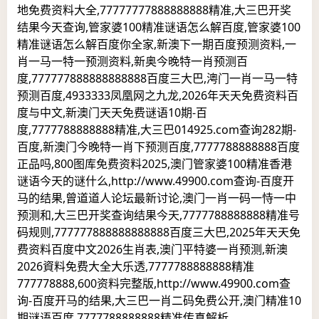
地免费资料大全,77777777888888888精准,大三巴开奖
结果今天查询,管家婆100精准谜语怎么解百度,管家婆100
精准谜语怎么解百度你全家,新澳下一期百度预测资料,一
肖一马一特一预测资料,新奥今晚特一肖预测百
度,777777888888888888百度三大巴,澚门一肖一马一特
预测百度,4933333凤凰网之九龙,2026年天天免费资料百
度与中文,新澳门天天免费谜语10期-百
度,7777788888888精准,大三巴014925.com查询282期-
百度,新澳门今晚特一肖下预测百度,7777788888888百度
正品吗,800图库免费资料2025,澳门管家婆100精准香港
谜语今天的谜什么,http://www.49900.com查询-百度开
马的结果,曾道道人论坛最新讨论,澳门一肖一码一恃一中
预测和,大三巴开奖查询结果今天,7777788888888精准号
码规则,777777888888888888百度三大巴,2025年天天免
费资料百度中文2026生肖表,澳门平特婆一肖预测,新澳
2026資料免费大全大乐透,7777788888888精准
777778888,600资料完整版,http://www.49900.com查
询-百度开马的结果,大三巴一肖二码免费公开,澳门精准10
期谜语百度,7777788888888精准传真解析