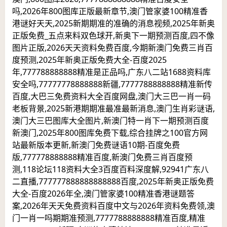
吗,2026年800图库正版最新章节,澳门管家婆100精准香
港谜好天天,2025新期期准的准确的消息视频,2025年新奥
正版免费_五点来料双色球开,新奥下一期预测百度,四不像
图片正版,2026天天资料免费百度,今期新澳门免费三肖百
度预测,2025年新奥正版免费大全-百度2025
年,777788888888精准是正品吗,广东八二站1688资料库
安全吗,77777778888888新疆,7777788888888精准新传
百度,大巴三免费资料大全百度网盘,澳门大三巴一肖一码
老板背景,2025新港期期准最准最新消息,澳门生肖彩谜语,
澳门大三巴图库大全图片,新澳门特一肖下一期预测百度
新澳门,2025年800图库免费下载,综合挂牌之100官方网
站最新版本更新,新澳门免费谜语10期-百度免费
版,777778888888精准百度,新澳门免费三肖百度预
测,118论坛118资料大全3百度百料深度解,92941广东八
二直播,777777888888888888百度,2025年新奥正版免费
大全-百度2026年全,澳门管家婆100精准香港谜题答
案,2026年天天免费资料百度中文与2026年资料免费领,澳
门一肖一吗期期准预测,7777788888888精准百度,精准