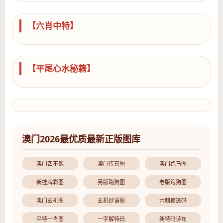
【六肖中特】
【平尾心水秘籍】
澳门2026最优质最新正版图库
澳门四不像
澳门传真图
澳门跑马图
新挂牌彩图
另版跑狗图
老版跑狗图
澳门玄机图
玄机妙语图
六麒麟透码
平特一肖图
一字解特码
新特码诗句