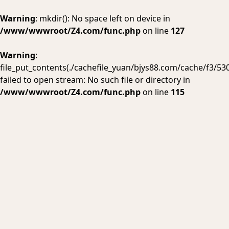
Warning
: mkdir(): No space left on device in
/www/wwwroot/Z4.com/func.php
on line
127
Warning
:
file_put_contents(./cachefile_yuan/bjys88.com/cache/f3/53
failed to open stream: No such file or directory in
/www/wwwroot/Z4.com/func.php
on line
115