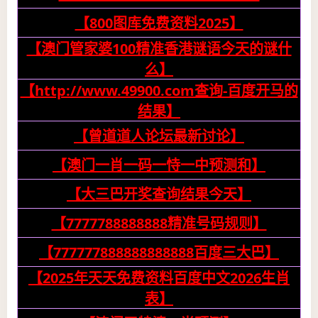
【800图库免费资料2025】
【澳门管家婆100精准香港谜语今天的谜什
么】
【http://www.49900.com查询-百度开马的
结果】
【曾道道人论坛最新讨论】
【澳门一肖一码一恃一中预测和】
【大三巴开奖查询结果今天】
【7777788888888精准号码规则】
【777777888888888888百度三大巴】
【2025年天天免费资料百度中文2026生肖
表】