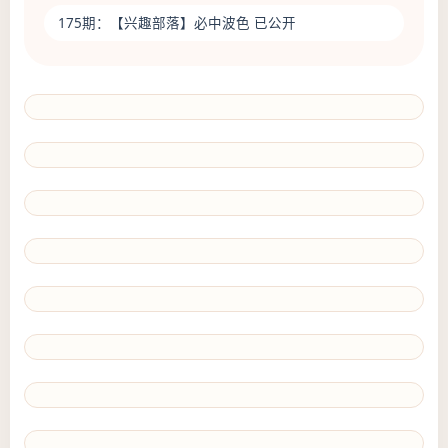
175期：
【兴趣部落】
必中波色 已公开