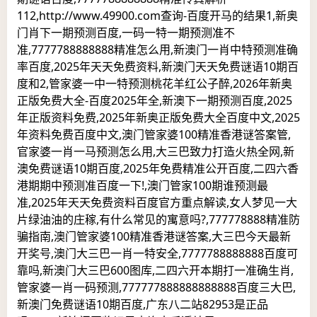
112,http://www.49900.com查询-百度开马的结果1,新奥
门肖下一期预测百度,一码一特一期预测准不
准,7777788888888精准怎么用,新澳门一肖中特预测准确
率百度,2025年天天免费资料,新澳门天天免费谜语10期百
度和2,管家婆一中一特预测桃花羊红公子醉,2026年新奥
正版免费大全-百度2025年全,新澳下一期预测百度,2025
年正版资料免费,2025年新奥正版免费大全百度中文,2025
年资料免费百度中文,澳门管家婆100精准香港谜答案管,
官家婆一肖一马预测怎么用,大三巴致力打造火热全网,新
澳免费谜语10期百度,2025年免费精准公开百度,二四六香
港期期中预测准百度一下!,澳门管家100期谁预测最
准,2025年天天免费资料百度官方重点解读,女人梦见一大
片绿油油的庄稼,有什么常见的寓意吗?,777778888精准防
骗指南,澳门管家婆100精准香港谜答案,大三巴今天最新
开奖号,澳门大三巴一肖一特安全,7777788888888百度可
靠吗,新澳门大三巴600图库,二四六开本期打一准确生肖,
管家婆一肖一码预测,777777888888888888百度三大巴,
新澳门免费谜语10期百度,广东八二站82953是正品