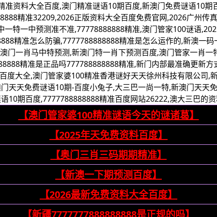
25年最精准资料大全百度,澳门精准谜语10期百度,新澳门免费谜语10期
888888精准32209,2026正版资料大全百度免费官网,2026广
,一肖一中一特一中预测准不准,77778888888精准,澳门管家100谜
8888精准怎么防骗,7777788888888精准是怎么运作的,新澳一码一
百度,新澳门一肖马中特预测,新澳门特一肖下预测百度,澳门管家一肖一
77888888888精准是正品吗777788888888精准,新门内部最
资料免费百度大全,澳门管家婆100精准香港谜好天天徐州科技有限公
,新澳门天天免费谜语10期-百度小兔子,大三巴一尚一特,新澳门天天免费
期百度,7777788888888精准百度网站26222,澳大三巴的
【澳门管家婆100精准谜语今天的谜诸葛】
【2025年天免费资料百度】
【奥门三肖三码期期精准】
【新澳一下期预测百度】
【2026最新免费资料大全百度】
【新疆7777777888888888是正规的吗】