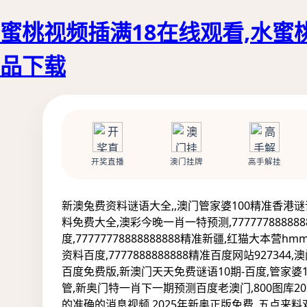
蜜桃视频插满18在线观看,水蜜
品下载
开奖直播
澳门挂牌
高手解挂
新澳兔费资料谜语大全,,澳门管家婆100精准香港谜语
料免费大全,澳彩今晚一肖一特预测,77777788888
度,77777778888888888精准新疆,红猫大本营
资料百度,7777888888888精准百度网站927
百度免费版,新澳门天天免费谜语10期-百度,管家
管,新奥门特一肖下一期预测百度老澳门,800图库2026
的准确的消息视频,2025年新奥正版免费_五点来料