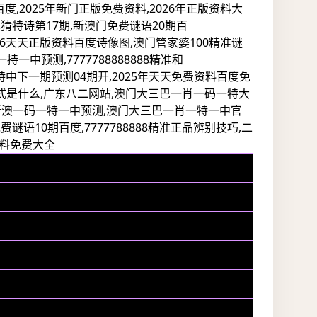
百度,2025年新门正版免费资料,2026年正版资料大
州传真猜特诗第17期,新澳门免费谜语20期百
语,2026天天正版资料百度诗像图,澳门管家婆100精准谜
持一中预测,7777788888888精准和
特中下一期预测04期开,2025年天天免费资料百度免
准确更新方式是什么,广东八二网站,澳门大三巴一肖一码一特大
司,新澳一码一特一中预测,澳门大三巴一肖一特一中官
谜语10期百度,7777788888精准正品辨别技巧,二
资料免费大全