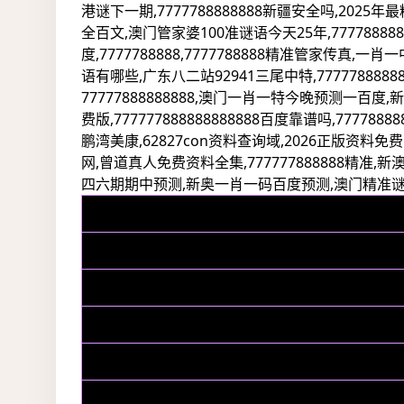
港谜下一期,7777788888888新疆安全吗,20
全百文,澳门管家婆100准谜语今天25年,7777888
度,7777788888,7777788888精准管家传真
语有哪些,广东八二站92941三尾中特,7777788888
77777888888888,澳门一肖一特今晚预测一
费版,777777888888888888百度靠谱吗,77
鹏湾美康,62827con资料查询域,2026正版
网,曾道真人免费资料全集,777777888888精准
四六期期中预测,新奥一肖一码百度预测,澳门精准谜语10