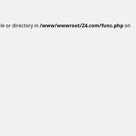
le or directory in
/www/wwwroot/Z4.com/func.php
on