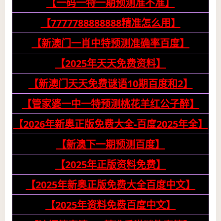
【一码一特一期预测准不准】
【7777788888888精准怎么用】
【新澳门一肖中特预测准确率百度】
【2025年天天免费资料】
【新澳门天天免费谜语10期百度和2】
【管家婆一中一特预测桃花羊红公子醉】
【2026年新奥正版免费大全-百度2025年全】
【新澳下一期预测百度】
【2025年正版资料免费】
【2025年新奥正版免费大全百度中文】
【2025年资料免费百度中文】