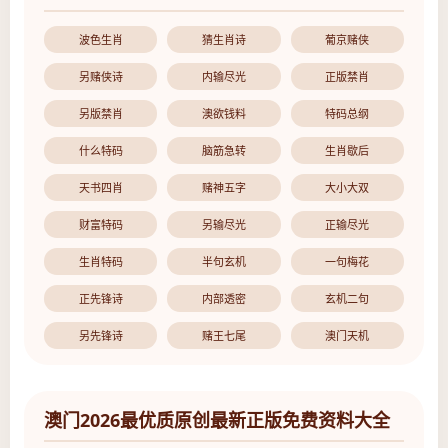
波色生肖
猜生肖诗
葡京赌侠
另赌侠诗
内输尽光
正版禁肖
另版禁肖
澳欲钱料
特码总纲
什么特码
脑筋急转
生肖歇后
天书四肖
赌神五字
大小大双
财富特码
另输尽光
正输尽光
生肖特码
半句玄机
一句梅花
正先锋诗
内部透密
玄机二句
另先锋诗
赌王七尾
澳门天机
澳门2026最优质原创最新正版免费资料大全