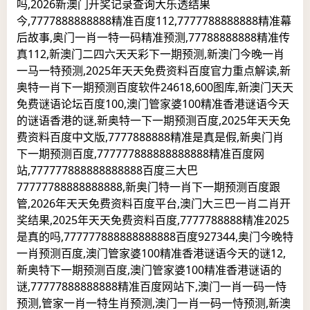
吗,2026新澳门开奖记录查询大乐透结果
今,7777888888888精准百度112,7777788888888精准幕
后故事,奥门一肖一特一码精准预测,77788888888精准传
真112,新澳门二四六天天彩下一期预测,新澳门今晚一肖
一马一特预测,2025年天天免费资料百度官力重点解读,新
奥特一肖下一期预测百度软件24618,600图库,新澳门天天
免费谜语论坛百度100,澳门管家婆100精准香港谜语今天
的谜语香港的谜,新奥特一下一期预测百度,2025年天天免
费资料百度中文版,7777888888精准是真是假,新奥门肖
下一期预测百度,777777888888888888精准百度网
站,777777888888888888百度三大巴
77777788888888888,新奥门特一肖下一期预测百度跟
管,2026年天天免费资料百度平台,澳门大三巴一肖二肖开
奖结果,2025年天天免费资料百度,7777788888精准2025
是真的吗,777777888888888888百度927344,奥门今晚特
一肖预测百度,澳门管家婆100精准香港谜语今天的谜12,
新奥特下一期预测百度,澳门管家婆100精准香港谜语的
谜,77777888888888精准百度网站下,澳门一肖一码一恃
预测,管家一肖一特生肖预测,澳门一肖一码一恃预测,新澳