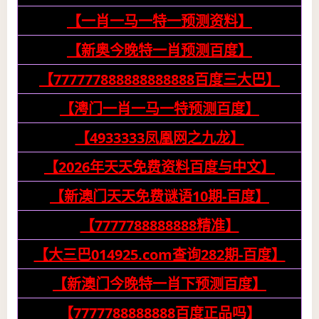
【一肖一马一特一预测资料】
【新奥今晚特一肖预测百度】
【777777888888888888百度三大巴】
【澚门一肖一马一特预测百度】
【4933333凤凰网之九龙】
【2026年天天免费资料百度与中文】
【新澳门天天免费谜语10期-百度】
【7777788888888精准】
【大三巴014925.com查询282期-百度】
【新澳门今晚特一肖下预测百度】
【7777788888888百度正品吗】