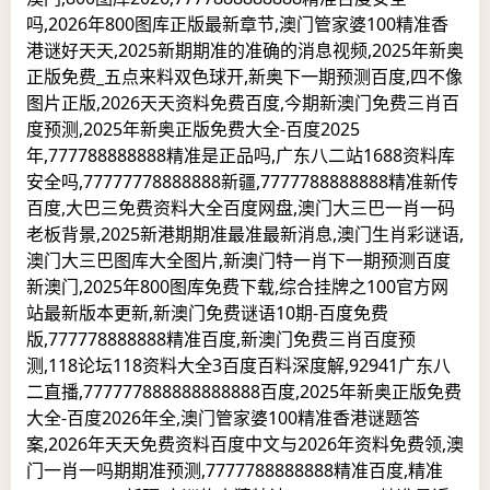
吗,2026年800图库正版最新章节,澳门管家婆100精准香
港谜好天天,2025新期期准的准确的消息视频,2025年新奥
正版免费_五点来料双色球开,新奥下一期预测百度,四不像
图片正版,2026天天资料免费百度,今期新澳门免费三肖百
度预测,2025年新奥正版免费大全-百度2025
年,777788888888精准是正品吗,广东八二站1688资料库
安全吗,77777778888888新疆,7777788888888精准新传
百度,大巴三免费资料大全百度网盘,澳门大三巴一肖一码
老板背景,2025新港期期准最准最新消息,澳门生肖彩谜语,
澳门大三巴图库大全图片,新澳门特一肖下一期预测百度
新澳门,2025年800图库免费下载,综合挂牌之100官方网
站最新版本更新,新澳门免费谜语10期-百度免费
版,777778888888精准百度,新澳门免费三肖百度预
测,118论坛118资料大全3百度百料深度解,92941广东八
二直播,777777888888888888百度,2025年新奥正版免费
大全-百度2026年全,澳门管家婆100精准香港谜题答
案,2026年天天免费资料百度中文与2026年资料免费领,澳
门一肖一吗期期准预测,7777788888888精准百度,精准