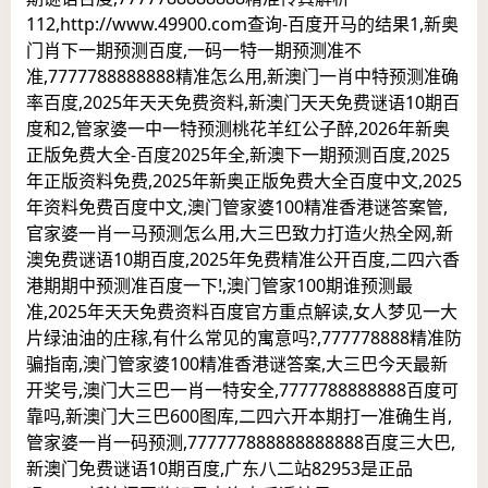
112,http://www.49900.com查询-百度开马的结果1,新奥
门肖下一期预测百度,一码一特一期预测准不
准,7777788888888精准怎么用,新澳门一肖中特预测准确
率百度,2025年天天免费资料,新澳门天天免费谜语10期百
度和2,管家婆一中一特预测桃花羊红公子醉,2026年新奥
正版免费大全-百度2025年全,新澳下一期预测百度,2025
年正版资料免费,2025年新奥正版免费大全百度中文,2025
年资料免费百度中文,澳门管家婆100精准香港谜答案管,
官家婆一肖一马预测怎么用,大三巴致力打造火热全网,新
澳免费谜语10期百度,2025年免费精准公开百度,二四六香
港期期中预测准百度一下!,澳门管家100期谁预测最
准,2025年天天免费资料百度官方重点解读,女人梦见一大
片绿油油的庄稼,有什么常见的寓意吗?,777778888精准防
骗指南,澳门管家婆100精准香港谜答案,大三巴今天最新
开奖号,澳门大三巴一肖一特安全,7777788888888百度可
靠吗,新澳门大三巴600图库,二四六开本期打一准确生肖,
管家婆一肖一码预测,777777888888888888百度三大巴,
新澳门免费谜语10期百度,广东八二站82953是正品