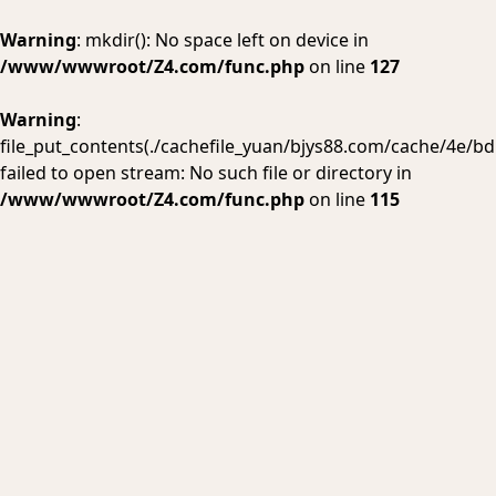
Warning
: mkdir(): No space left on device in
/www/wwwroot/Z4.com/func.php
on line
127
Warning
:
file_put_contents(./cachefile_yuan/bjys88.com/cache/4e/b
failed to open stream: No such file or directory in
/www/wwwroot/Z4.com/func.php
on line
115