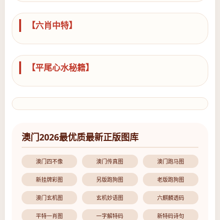
【六肖中特】
【平尾心水秘籍】
澳门2026最优质最新正版图库
澳门四不像
澳门传真图
澳门跑马图
新挂牌彩图
另版跑狗图
老版跑狗图
澳门玄机图
玄机妙语图
六麒麟透码
平特一肖图
一字解特码
新特码诗句