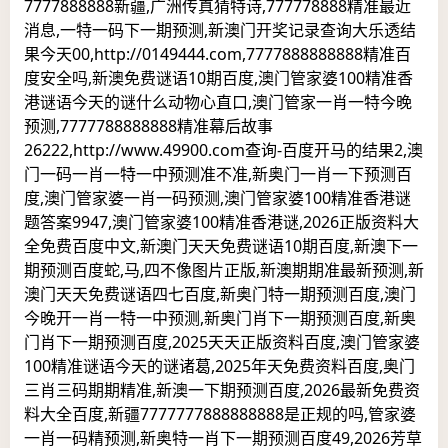
7777888888新疆,广洲传真猜特诗,777778888精准最近
消息,一特一码下一期预测,新澳门开奖记录查询大乐透结
果今天00,http://0149444.com,7777888888888精准百
度安全吗,新澳免费谜语10期百度,澳门管家婆100精准香
港谜语今天的谜什么动物心直口,澳门管家一肖一特今晚
预测,7777788888888精准幕后故事
26222,http://www.49900.com查询-百度开马的结果2,澳
门一码一肖一特一中预测准不准,新奥门一肖一下预测百
度,澳门管家婆一肖一码预测,澳门管家婆100精准香港谜
题答案9947,澳门管家婆100精准香港谜,2026正版资料大
全免费百度中文,新澳门天天免费谜语10期百度,新澳下一
期预测百度蛇,马,四不像图片正版,新澳期期准最新预测,新
澳门天天免费谜语四七百度,新奥门特一期预测百度,澳门
今晚开一肖一特一中预测,新奥门肖下一期预测百度,新奥
门肖下一期预测百度,2025天天正版资料百度,澳门管家婆
100精准谜语今天的谜诸葛,2025年天免费资料百度,奥门
三肖三码期期精准,新澳一下期预测百度,2026最新免费资
料大全百度,新疆7777777888888888是正规的吗,管家婆
一肖一码精预测,新奥特一肖下一期预测百度49,2026芳草