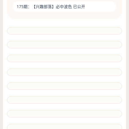
175期：
【兴趣部落】
必中波色 已公开