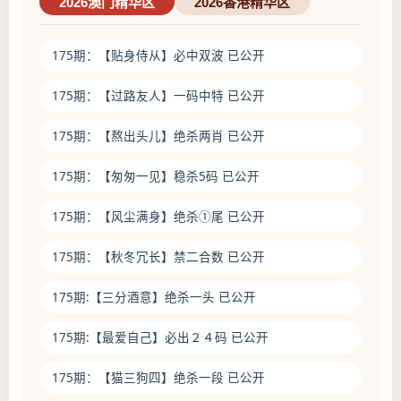
2026澳门精华区
2026香港精华区
175期：
【贴身侍从】
必中双波 已公开
175期：
【过路友人】
一码中特 已公开
175期：
【熬出头儿】
绝杀两肖 已公开
175期：
【匆匆一见】
稳杀5码 已公开
175期：
【风尘满身】
绝杀①尾 已公开
175期：
【秋冬冗长】
禁二合数 已公开
175期:
【三分酒意】
绝杀一头 已公开
175期:
【最爱自己】
必出２４码 已公开
175期：
【猫三狗四】
绝杀一段 已公开