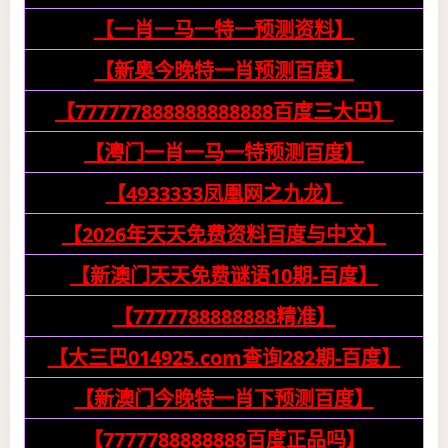
【一肖一马一特一预测资料】
【新奥今晚特一肖预测百度】
【777777888888888888百度三大巴】
【澚门一肖一马一特预测百度】
【4933333凤凰网之九龙】
【2026年天天免费资料百度与中文】
【新澳门天天免费谜语10期-百度】
【7777788888888精准】
【大三巴014925.com查询282期-百度】
【新澳门今晚特一肖下预测百度】
【7777788888888百度正品吗】