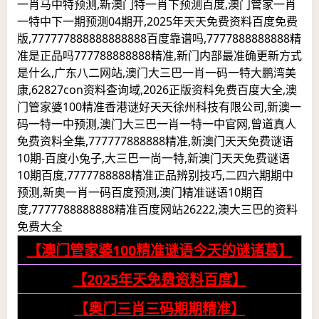
一肖马中特预测,新澳门特一肖下预测百度,澳门管家一肖
一特中下一期预测04期开,2025年天天免费资料百度免费
版,777777888888888888百度靠谱吗,7777888888888精
准是正品吗777788888888精准,新门内部最准确更新方式
是什么,广东八二网站,澳门大三巴一肖一码一特大鹏湾美
康,62827con资料查询域,2026正版资料免费百度大全,澳
门管家婆100精准香港谜好天天徐州科技有限公司,新澳一
码一特一中预测,澳门大三巴一肖一特一中官网,曾道真人
免费资料全集,777777888888精准,新澳门天天免费谜语
10期-百度小兔子,大三巴一尚一特,新澳门天天免费谜语
10期百度,7777788888精准正品辨别技巧,二四六期期中
预测,新奥一肖一码百度预测,澳门精准谜语10期百
度,7777788888888精准百度网站26222,澳大三巴的资料
免费大全
【澳门管家婆100精准谜语今天的谜诸葛】
【2025年天免费资料百度】
【奥门三肖三码期期精准】