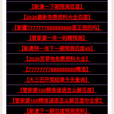
【新澳一下期预测百度】
【2026最新免费资料大全百度】
【新疆7777777888888888是正规的吗】
【管家婆一肖一码精预测】
【新奥特一肖下一期预测百度49】
【2026芳草地免费资料大全】
【77777777888888888精准】
【大三巴开奖结果今天查询】
【管家婆100精准谜语怎么解百度】
【管家婆100精准谜语怎么解百度你全家】
【新澳下一期百度预测资料】