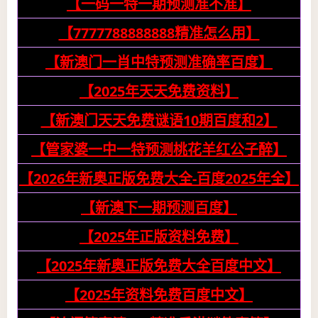
【一码一特一期预测准不准】
【7777788888888精准怎么用】
【新澳门一肖中特预测准确率百度】
【2025年天天免费资料】
【新澳门天天免费谜语10期百度和2】
【管家婆一中一特预测桃花羊红公子醉】
【2026年新奥正版免费大全-百度2025年全】
【新澳下一期预测百度】
【2025年正版资料免费】
【2025年新奥正版免费大全百度中文】
【2025年资料免费百度中文】