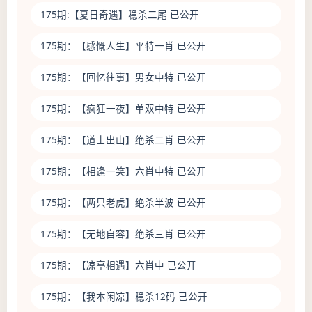
175期:
【夏日奇遇】
稳杀二尾 已公开
175期：
【感慨人生】
平特一肖 已公开
175期：
【回忆往事】
男女中特 已公开
175期：
【疯狂一夜】
单双中特 已公开
175期：
【道士出山】
绝杀二肖 已公开
175期：
【相逢一笑】
六肖中特 已公开
175期：
【两只老虎】
绝杀半波 已公开
175期：
【无地自容】
绝杀三肖 已公开
175期：
【凉亭相遇】
六肖中 已公开
175期：
【我本闲凉】
稳杀12码 已公开