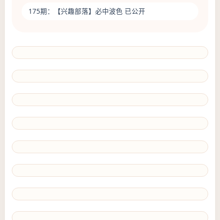
175期：
【兴趣部落】
必中波色 已公开