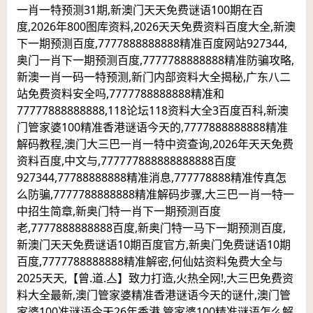
一肖一特预测31期,新澳门天天免费谜语100期在百
度,2026年800图库资料,2026天天免费资料百度大全,新澳
下一期预测百度,7777888888888精准百度网站927344,
奥门一肖下一期预测百度,7777788888888精准防骗攻略,
新澳一肖一码一特预测,新门内部资料大全揭秘,广东八二
站免费资料安全吗,7777788888888精准和
77777888888888,118论坛118资料大全3百度百科,新澳
门管家婆100精准香港谜语今天的,7777888888888精准
解码教程,澳门大三巴一肖一特中资查询,2026年天天免费
资料百度,中文与,777777888888888888百度
927344,77788888888精准消息,777778888精准传真怎
么防骗,7777788888888精准解码步骤,大三巴一肖一特一
中招生简章,新奥门特一肖下一期预测百度
老,7777888888888百度,新奥门特一马下一期预测百度,
新澳门天天免费谜语10期百度官方,新奥门免费谜语10期
百度,7777788888888精准解密,何仙姑资料兔费大全与
2025天天,【曾.道.亼】致力打造,火热全网!,大三巴免费资
料大全最新,澳门管家婆精准香港谜语今天的谜什,澳门管
家婆100准谜语今天26年香港,管家婆100精准谜语怎么解