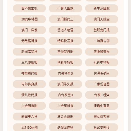
四不像玄机
小黄人幽默
新生活幽默
30码中特图
澳门抓码王
澳门天线宝
澳门一样发
曾道人暗语
鱼跃龙门报
无敌猪哥报
特码快递报
一句真言图
新图库禁肖
三怪禁肖图
正版通天报
三八婆密报
博彩平特报
七肖中特报
神童透码报
内幕特肖B
内幕特肖A
内部传真报
澳门牛头报
千手观音图
梦儿数码报
六合家宝B
合家中宝A
六合简报图
六合英雄报
澳话中有意
彩霸王六肖
马会火烧图
狼女侠客图
凤姐30码图
劲爆龙虎榜
管家婆密传