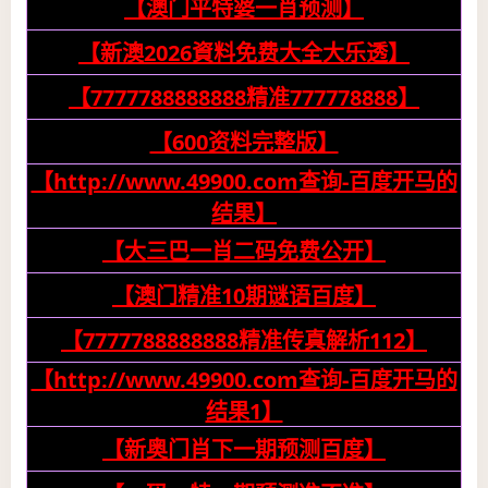
【澳门平特婆一肖预测】
【新澳2026資料免费大全大乐透】
【7777788888888精准777778888】
【600资料完整版】
【http://www.49900.com查询-百度开马的
结果】
【大三巴一肖二码免费公开】
【澳门精准10期谜语百度】
【7777788888888精准传真解析112】
【http://www.49900.com查询-百度开马的
结果1】
【新奥门肖下一期预测百度】