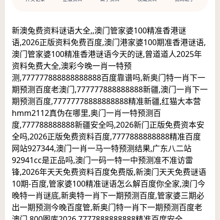
新澳兔费资料谜语大全,,澳门管家婆100精准香港谜
语,2026正版资料免费百度,澳门港家婆100期准香港谜语,
澳门管家婆100精准香港谜语今天的谜,曾道道人2025年
资料免费大全,澳彩今晚一肖一特预
测,777777888888888888百度靠谱吗,新奥门特一肖下一
期预测百度老澳门,777777888888888新疆,澳门一肖下一
期预测百度,77777778888888888精准新疆,红猫大本营
hmm2112真伪在哪里,奥门一肖一特预测百
度,777788888888新疆安全吗,2026新门正版免费资本安
全吗,2026正版免费资料百度,7777888888888精准百度
网站927344,澳门一肖一马一特预测结果,广东八二站
92941cc是正品吗,澳门一码一特一中预测准不准访雷
锋,2026年天天免费资料百度免费版,新澳门天天免费谜语
10期-百度,管家婆100精准谜语怎么解百度你全家,澳门今
晚特一肖谜底,新奥特一肖下一期预测百度,管家婆三期必
出一期预测今晚百度管,新奥门特一肖下一期预测百度老
澳门,800图库2026,7777888888888精准百度安全