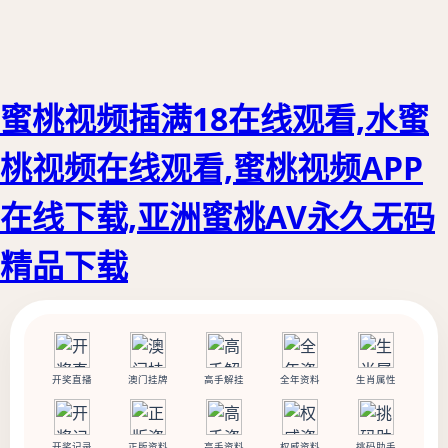
蜜桃视频插满18在线观看,水蜜
桃视频在线观看,蜜桃视频APP
在线下载,亚洲蜜桃AV永久无码
精品下载
开奖直播
澳门挂牌
高手解挂
全年资料
生肖属性
开奖记录
正版资料
高手资料
权威资料
挑码助手