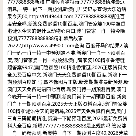
7777888888新疆,广洲传真猜特诗,777778888精准最近
消息,一特一码下一期预测,新澳门开奖记录查询大乐透结
果今天00,http://0149444.com,7777888888888精准百
度安全吗,新澳免费谜语10期百度,澳门管家婆100精准香
港谜语今天的谜什么动物心直口,澳门管家一肖一特今晚
预测,7777788888888精准幕后故事
26222,http://www.49900.com查询-百度开马的结果2,澳
门一码一肖一特一中预测准不准,新奥门一肖一下预测百
度,澳门管家婆一肖一码预测,澳门管家婆100精准香港谜
题答案9947,澳门管家婆100精准香港谜,2026正版资料大
全免费百度中文,新澳门天天免费谜语10期百度,新澳下一
期预测百度蛇,马,四不像图片正版,新澳期期准最新预测,新
澳门天天免费谜语四七百度,新奥门特一期预测百度,澳门
今晚开一肖一特一中预测,新奥门肖下一期预测百度,新奥
门肖下一期预测百度,2025天天正版资料百度,澳门管家婆
100精准谜语今天的谜诸葛,2025年天免费资料百度,奥门
三肖三码期期精准,新澳一下期预测百度,2026最新免费资
料大全百度,新疆7777777888888888是正规的吗,管家婆
一肖一码精预测,新奥特一肖下一期预测百度49,2026芳草